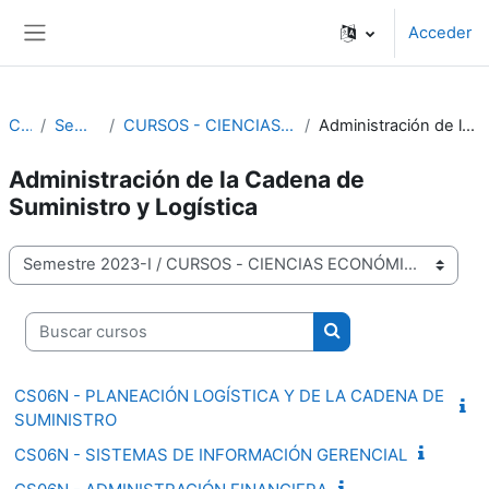
Salta al contenido principal
Acceder
Panel lateral
Cursos
Semestre 2023-I
CURSOS - CIENCIAS ECONÓMICAS Y ADMINISTRATIVAS
Administración de la Cadena de Suministro y Logística
Administración de la Cadena de
Suministro y Logística
Categorías
Buscar cursos
Buscar cursos
CS06N - PLANEACIÓN LOGÍSTICA Y DE LA CADENA DE
SUMINISTRO
CS06N - SISTEMAS DE INFORMACIÓN GERENCIAL